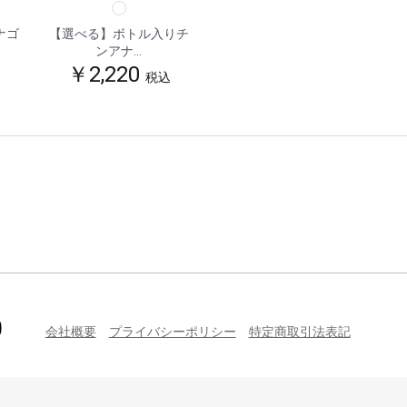
ナゴ
【選べる】ボトル入りチ
ンアナ...
￥2,220
お買い物を続ける
カートへ進む
込
税込
会社概要
プライバシーポリシー
特定商取引法表記