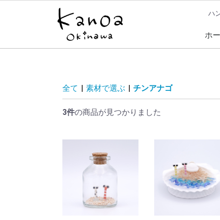
ハン
ホ
全て
|
素材で選ぶ
|
チンアナゴ
3件
の商品が見つかりました