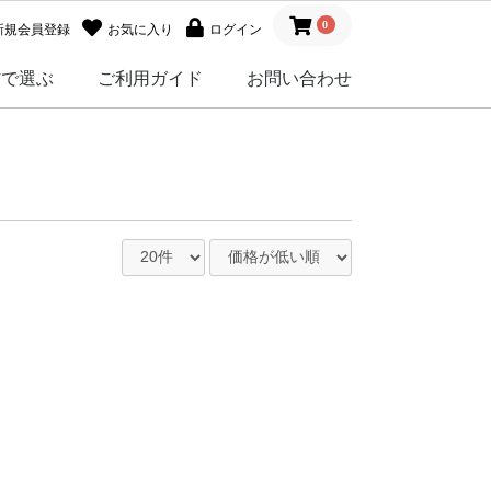
0
新規会員登録
お気に入り
ログイン
材で選ぶ
ご利用ガイド
お問い合わせ
ルガラス
グラス
ンチャーム
ゴ
シャル
ト
花
砂
ヒトデ
ディング
アナゴ
ルシーサー