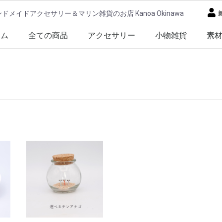
ドメイドアクセサリー＆マリン雑貨のお店 Kanoa Okinawa
ーム
全ての商品
アクセサリー
小物雑貨
素
ピアス・イヤリング
ブレスレット
アンクレット
ネックレス
その他アクセサリー
フォトフレーム
シーサー
その他小物雑貨
ホタ
シー
レジ
サン
イニ
ハー
押し
星の
天然
ウエ
チン
シェ