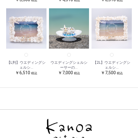
税込
税込
税込
お買い物を続ける
カートへ進む
【L判】ウエディングシ
ウエディングシェルシ
【2L】ウエディングシ
ェルシ...
ーサーの...
ェルシ...
￥6,510
￥7,000
￥7,500
税込
税込
税込