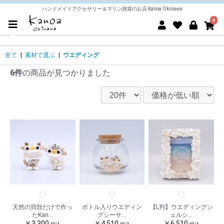
ハンドメイドアクセサリー＆マリン雑貨のお店 Kanoa Okinawa
0
全て
|
素材で選ぶ
|
ウエディング
6件
の商品が見つかりました
天然の貝殻だけで作っ
ボトル入りウエディン
【L判】ウエディングシ
たKan...
グシーサ...
ェルシ...
￥3,300
￥4,510
￥6,510