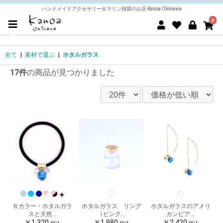
ハンドメイドアクセサリー＆マリン雑貨のお店 Kanoa Okinawa
0
全て
|
素材で選ぶ
|
ホタルガラス
17件
の商品が見つかりました
６カラー・ホタルガラ
ホタルガラス リング
ホタルガラスのアメリ
スと天然...
（ピンク...
カンピア...
￥1,320
￥1,980
￥2,420